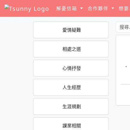
解憂信箱
合作夥伴
想
愛情疑難
相處之道
·
心情抒發
人生經歷
生涯規劃
課業相關