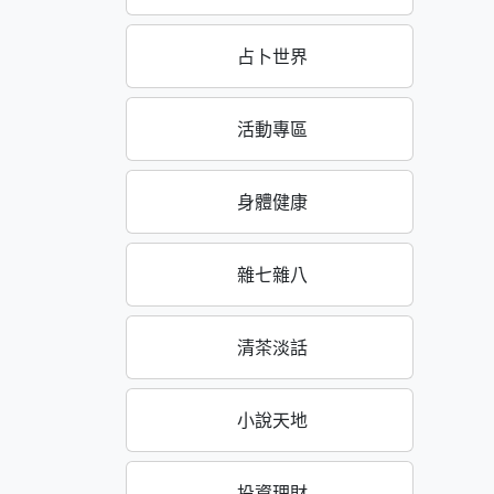
占卜世界
活動專區
身體健康
雜七雜八
清茶淡話
小說天地
投資理財