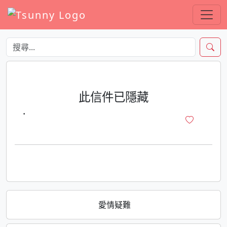
此信件已隱藏
·
愛情疑難