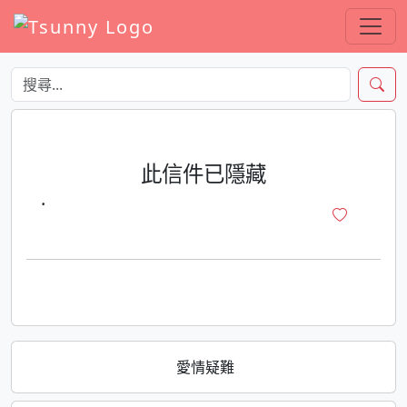
此信件已隱藏
·
愛情疑難