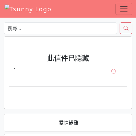
此信件已隱藏
·
愛情疑難