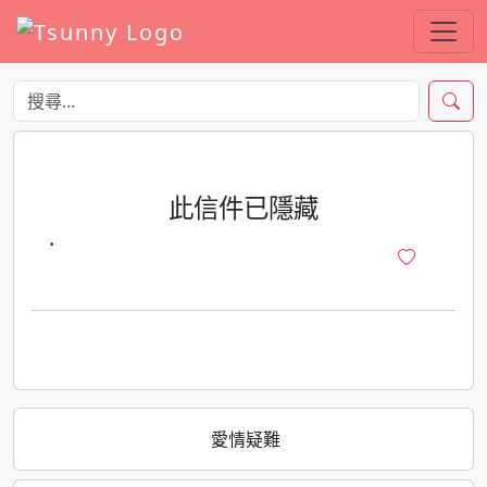
此信件已隱藏
·
愛情疑難