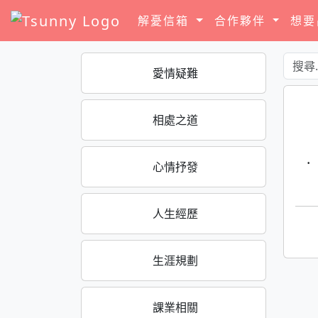
解憂信箱
合作夥伴
想
愛情疑難
相處之道
·
心情抒發
人生經歷
生涯規劃
課業相關