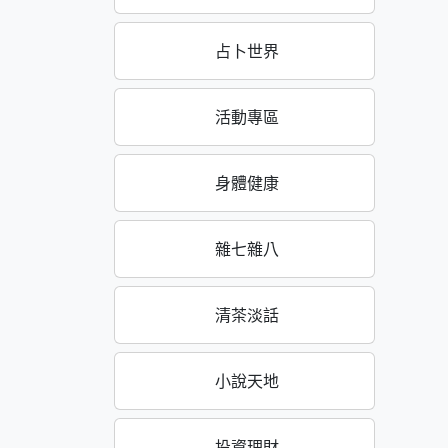
占卜世界
活動專區
身體健康
雜七雜八
清茶淡話
小說天地
投資理財