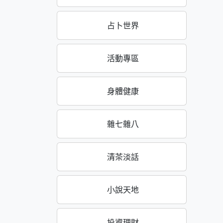
占卜世界
活動專區
身體健康
雜七雜八
清茶淡話
小說天地
投資理財