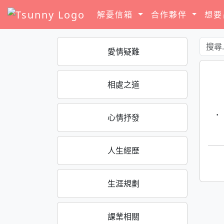
解憂信箱
合作夥伴
想
愛情疑難
相處之道
·
心情抒發
人生經歷
生涯規劃
課業相關