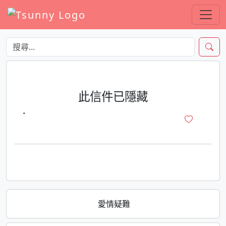
此信件已隱藏
·
愛情疑難