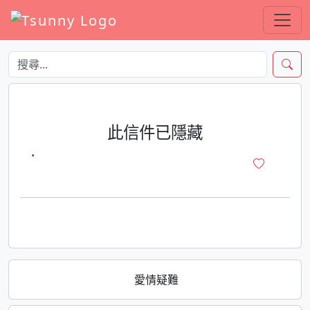
此信件已隱藏
·
愛情疑難