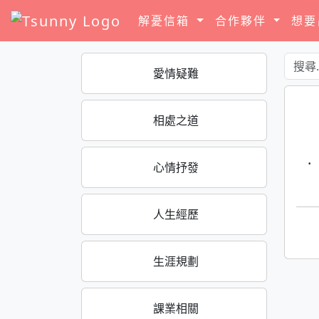
解憂信箱
合作夥伴
想
愛情疑難
相處之道
·
心情抒發
人生經歷
生涯規劃
課業相關