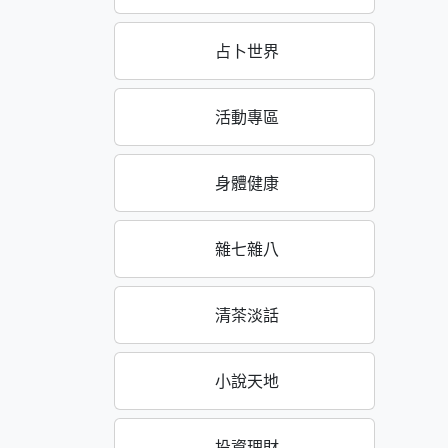
占卜世界
活動專區
身體健康
雜七雜八
清茶淡話
小說天地
投資理財