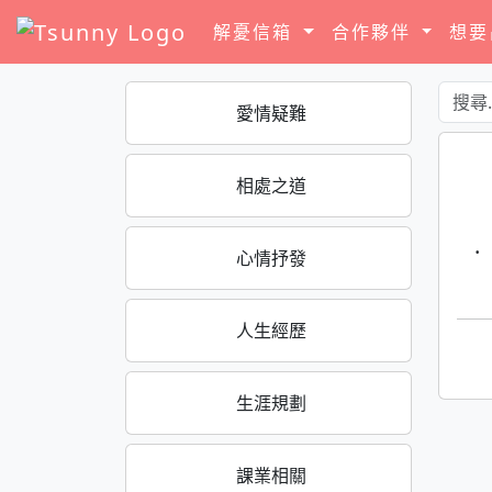
解憂信箱
合作夥伴
想
愛情疑難
相處之道
·
心情抒發
人生經歷
生涯規劃
課業相關