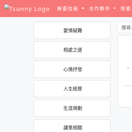
解憂信箱
合作夥伴
想
愛情疑難
相處之道
·
心情抒發
人生經歷
生涯規劃
課業相關