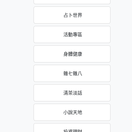
占卜世界
活動專區
身體健康
雜七雜八
清茶淡話
小說天地
投資理財