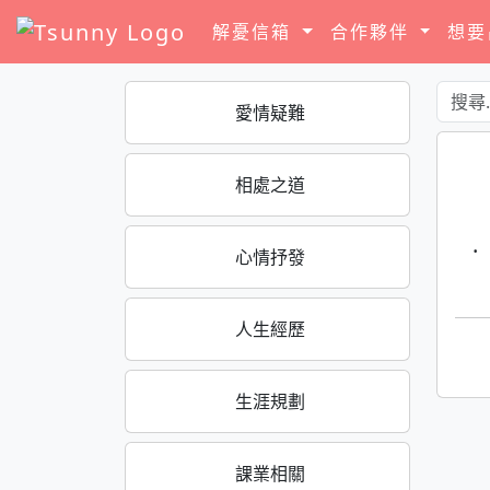
解憂信箱
合作夥伴
想
愛情疑難
相處之道
·
心情抒發
人生經歷
生涯規劃
課業相關