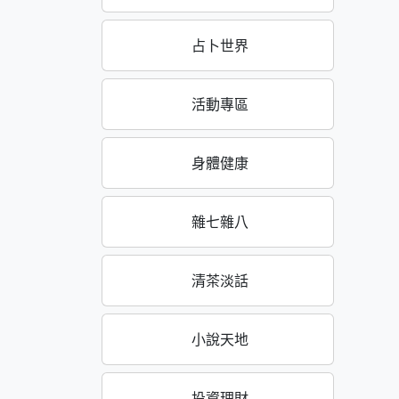
占卜世界
活動專區
身體健康
雜七雜八
清茶淡話
小說天地
投資理財