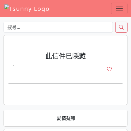
此信件已隱藏
·
愛情疑難