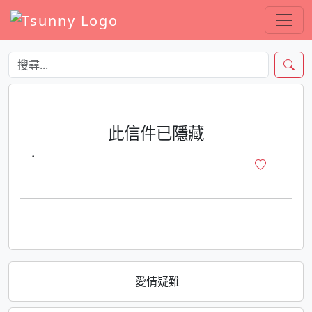
此信件已隱藏
·
愛情疑難