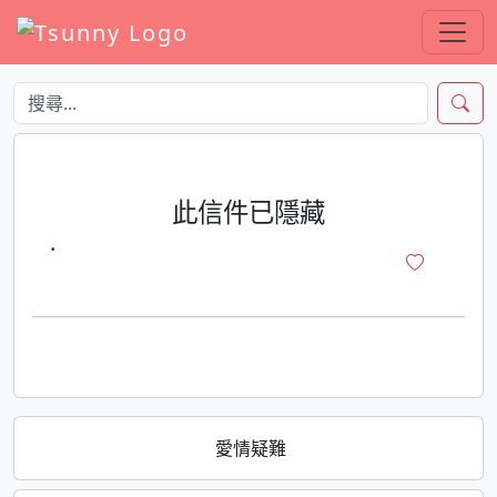
此信件已隱藏
·
愛情疑難