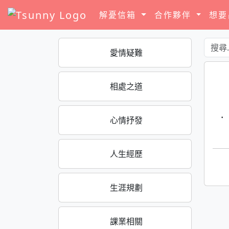
解憂信箱
合作夥伴
想
愛情疑難
相處之道
·
心情抒發
人生經歷
生涯規劃
課業相關