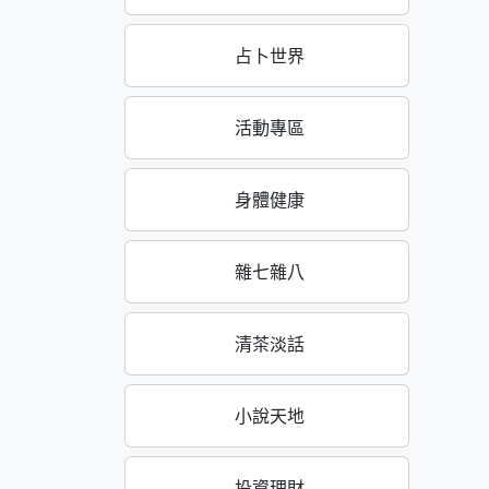
占卜世界
活動專區
身體健康
雜七雜八
清茶淡話
小說天地
投資理財