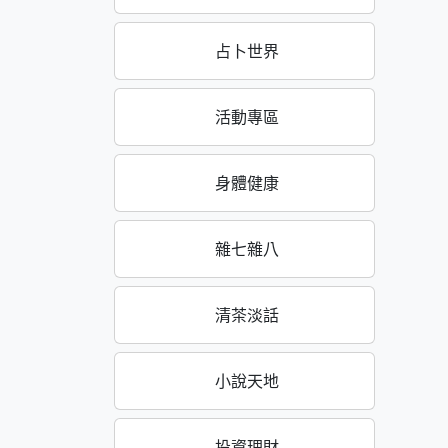
占卜世界
活動專區
身體健康
雜七雜八
清茶淡話
小說天地
投資理財