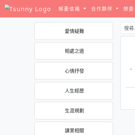
解憂信箱
合作夥伴
想
愛情疑難
相處之道
·
心情抒發
人生經歷
生涯規劃
課業相關