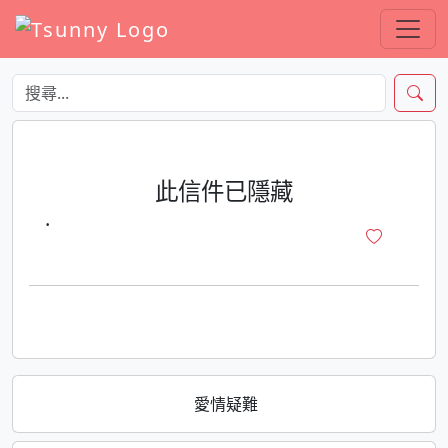
此信件已隱藏
·
愛情疑難