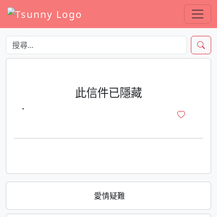
此信件已隱藏
·
愛情疑難