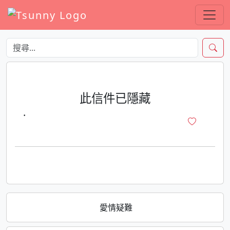
此信件已隱藏
·
愛情疑難