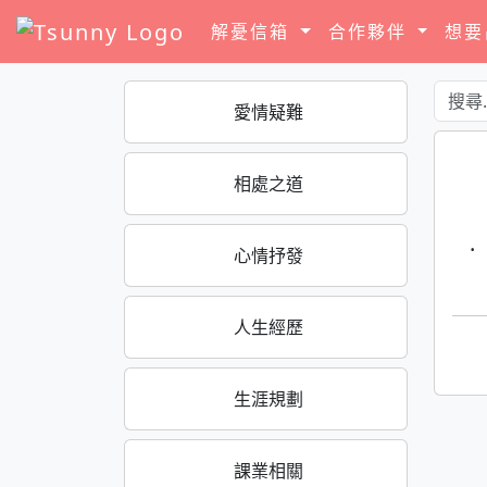
解憂信箱
合作夥伴
想
愛情疑難
相處之道
·
心情抒發
人生經歷
生涯規劃
課業相關