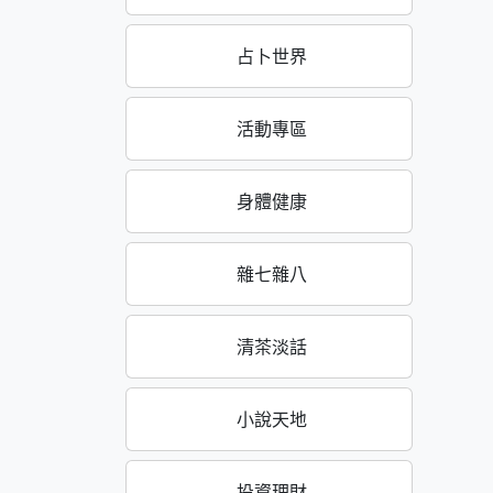
占卜世界
活動專區
身體健康
雜七雜八
清茶淡話
小說天地
投資理財