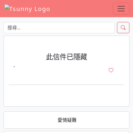
此信件已隱藏
·
愛情疑難