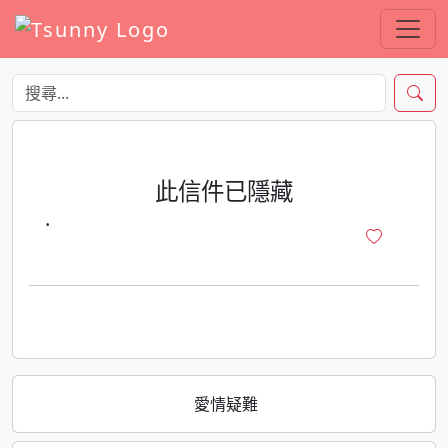
此信件已隱藏
·
愛情疑難