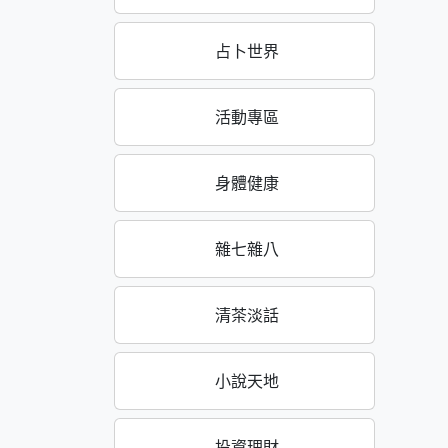
占卜世界
活動專區
身體健康
雜七雜八
清茶淡話
小說天地
投資理財