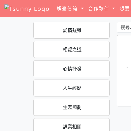
解憂信箱
合作夥伴
想
愛情疑難
相處之道
·
心情抒發
人生經歷
生涯規劃
課業相關