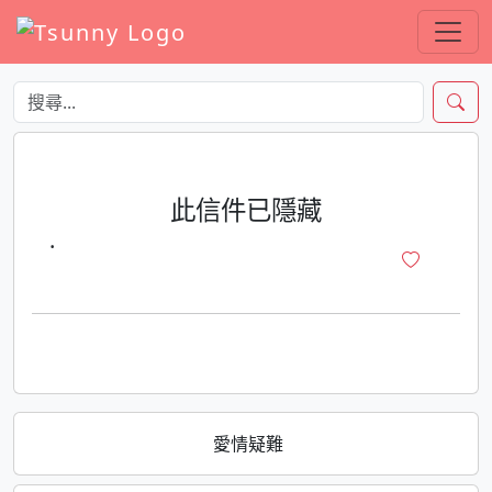
此信件已隱藏
·
愛情疑難