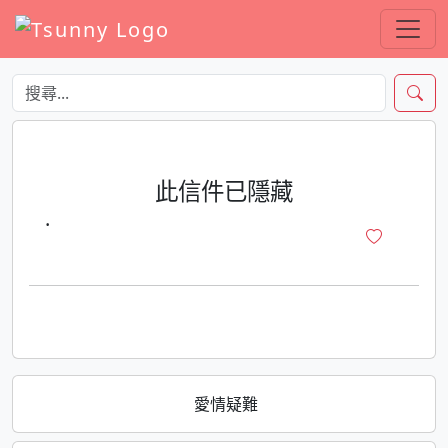
此信件已隱藏
·
愛情疑難