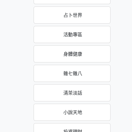
占卜世界
活動專區
身體健康
雜七雜八
清茶淡話
小說天地
投資理財