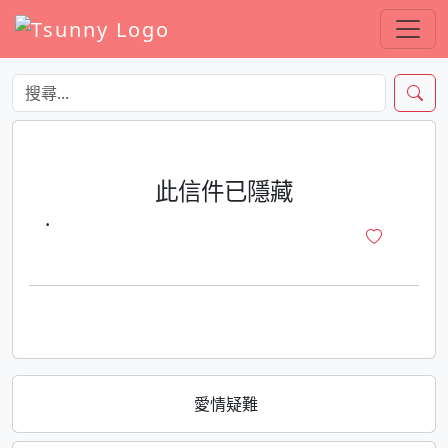
此信件已隱藏
·
愛情疑難