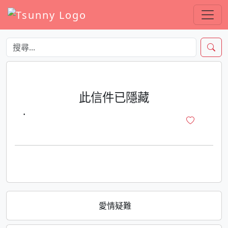
此信件已隱藏
·
愛情疑難