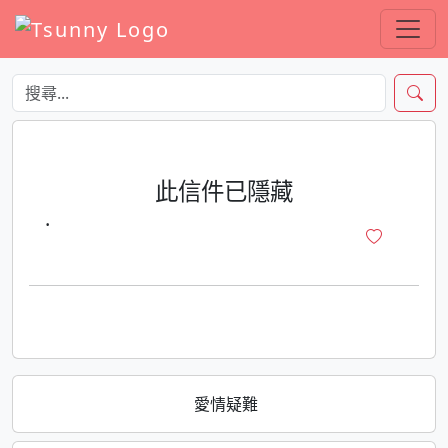
此信件已隱藏
·
愛情疑難