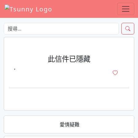
此信件已隱藏
·
愛情疑難