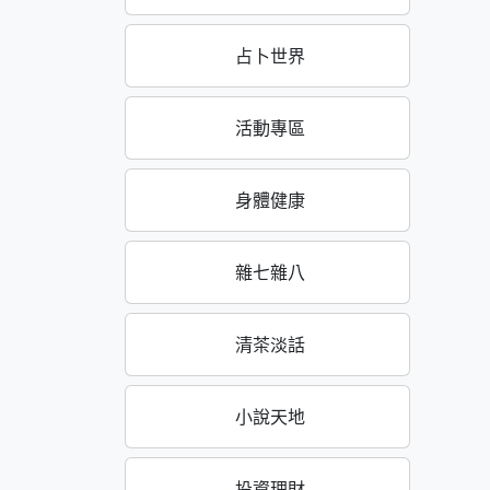
占卜世界
活動專區
身體健康
雜七雜八
清茶淡話
小說天地
投資理財