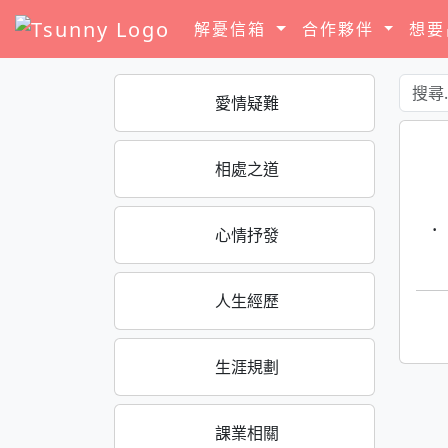
解憂信箱
合作夥伴
想
愛情疑難
相處之道
·
心情抒發
人生經歷
生涯規劃
課業相關