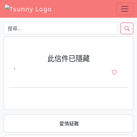
此信件已隱藏
·
愛情疑難