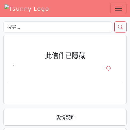
此信件已隱藏
·
愛情疑難