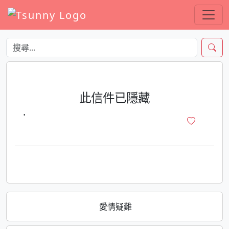
此信件已隱藏
·
愛情疑難