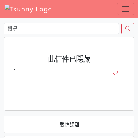
此信件已隱藏
·
愛情疑難