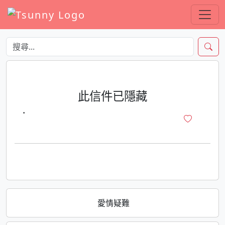
此信件已隱藏
·
愛情疑難