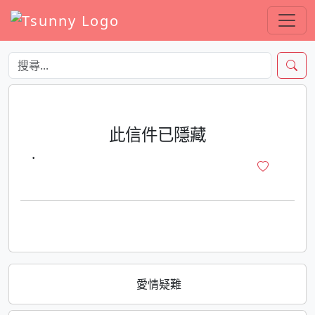
此信件已隱藏
·
愛情疑難