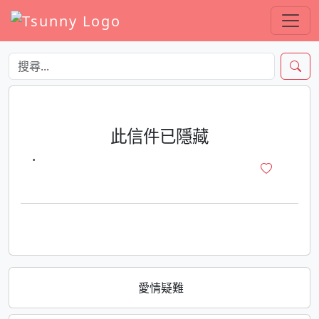
此信件已隱藏
·
愛情疑難