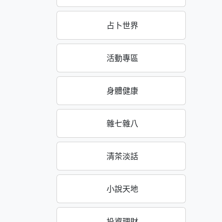
占卜世界
活動專區
身體健康
雜七雜八
清茶淡話
小說天地
投資理財