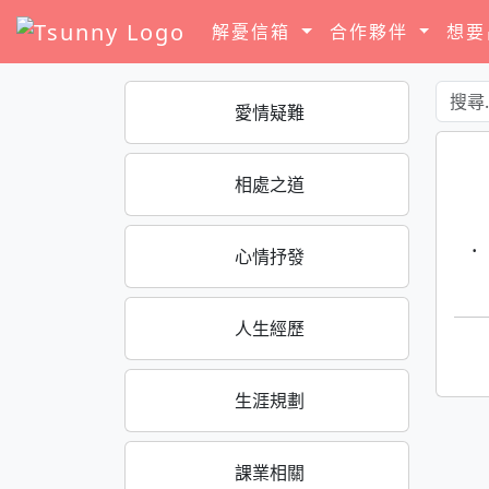
解憂信箱
合作夥伴
想
愛情疑難
相處之道
·
心情抒發
人生經歷
生涯規劃
課業相關