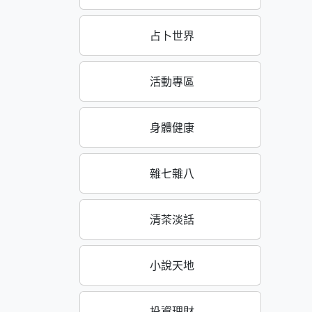
占卜世界
活動專區
身體健康
雜七雜八
清茶淡話
小說天地
投資理財