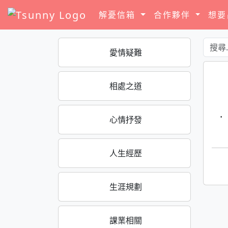
解憂信箱
合作夥伴
想
愛情疑難
相處之道
·
心情抒發
人生經歷
生涯規劃
課業相關