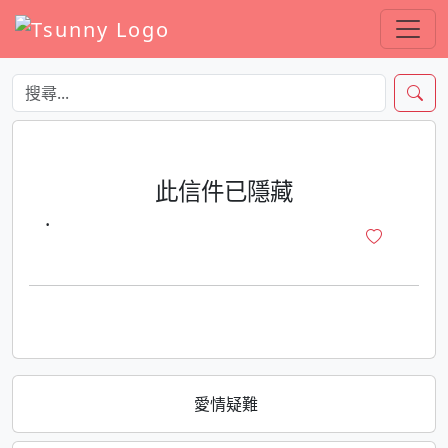
此信件已隱藏
·
愛情疑難