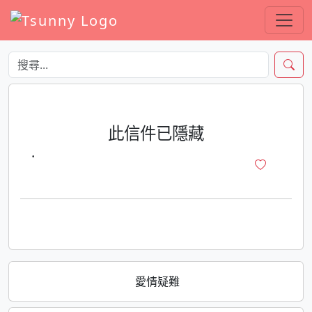
此信件已隱藏
·
愛情疑難