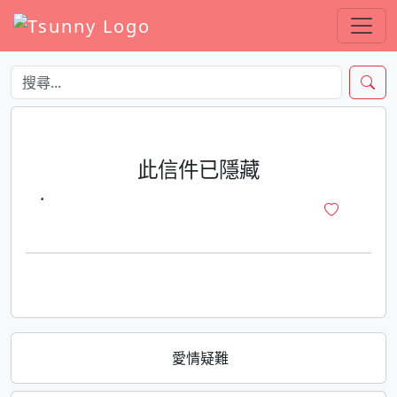
此信件已隱藏
·
愛情疑難