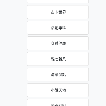
占卜世界
活動專區
身體健康
雜七雜八
清茶淡話
小說天地
投資理財