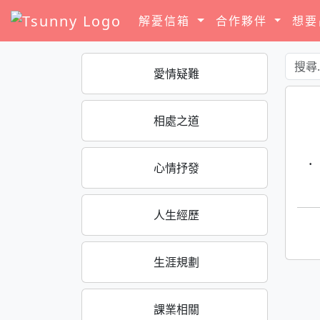
解憂信箱
合作夥伴
想
愛情疑難
相處之道
·
心情抒發
人生經歷
生涯規劃
課業相關