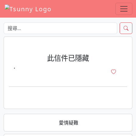
此信件已隱藏
·
愛情疑難