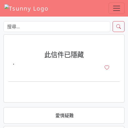
此信件已隱藏
·
愛情疑難