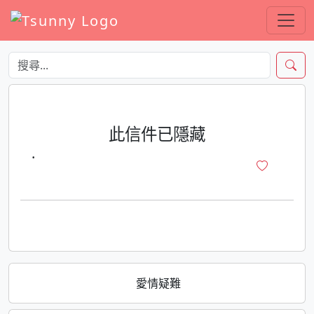
此信件已隱藏
·
愛情疑難