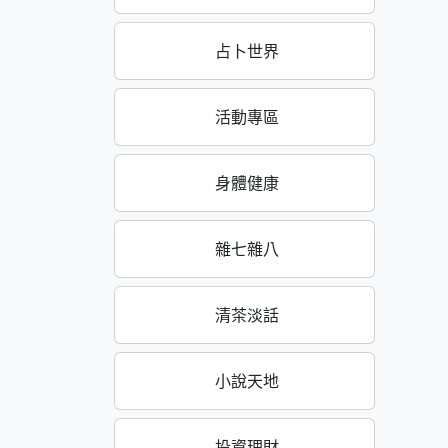
占卜世界
活動專區
身體健康
雜七雜八
清茶淡話
小說天地
投資理財