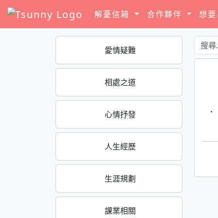
解憂信箱
合作夥伴
想
愛情疑難
相處之道
·
心情抒發
人生經歷
生涯規劃
課業相關